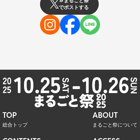
#まるごと祭
でポストする
TOP
ABOUT
総合トップ
まるごと祭について